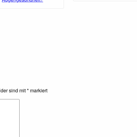
lder sind mit
*
markiert