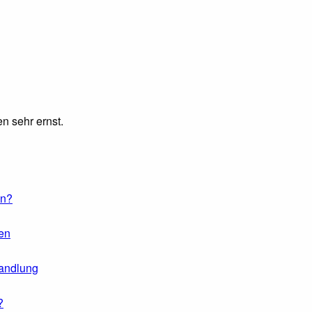
n sehr ernst.
en?
en
andlung
?