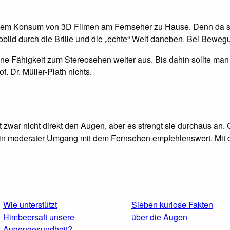
ßigem Konsum von 3D Filmen am Fernseher zu Hause. Denn da sitz
o­bild durch die ­Brille und die „echte“ Welt daneben. Bei Be
eine Fähigkeit zum Stereosehen weiter aus. Bis dahin sollte 
. Dr. Müller-Plath nichts.
war nicht direkt den Augen, aber es strengt sie durchaus an. Ger
ein moderater Umgang mit dem Fernsehen empfehlenswert. Mit d
Wie unterstützt
Sieben kuriose Fakten
Himbeersaft unsere
über die Augen
Augengesundheit?