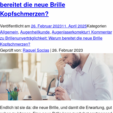
bereitet die neue Brille
Kopfschmerzen?
Veröffentlicht am
26. Februar 2023
11. April 2025
Kategorien
Allgemein
,
Augenheilkunde
,
Augenlaserkorrektur
1 Kommentar
zu Brillenunverträglichkeit: Warum bereitet die neue Brille
Kopfschmerzen?
Geprüft von:
Raquel Socias
| 26. Februar 2023
Endlich ist sie da: die neue Brille, und damit die Erwartung, gut