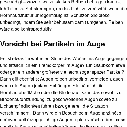
geschädigt – wozu etwa zu starkes Reiben beitragen kann -,
führt dies zu Sehstörungen, da das Licht verzerrt wird, wenn die
Hornhautstruktur unregelmäßig ist. Schützen Sie diese
unbedingt, indem Sie sehr behutsam damit umgehen. Reiben
wäre also kontraproduktiv.
Vorsicht bei Partikeln im Auge
Es ist etwas im wahrsten Sinne des Wortes ins Auge gegangen
und tatsächlich ein Fremdkörper im Auge? Ein Staubkorn etwa
oder gar ein anderer größerer vielleicht sogar spitzer Partikel?
Dann gilt ebenfalls: Augen reiben unbedingt vermeiden, auch
wenn die Augen jucken! Schädigen Sie nämlich die
Hornhautoberfläche oder die Bindehaut, kann das sowohl zu
Bindehautentzündung, zu geschwollenen Augen sowie zu
Lichtempfindlichkeit führen bzw. generell die Situation
verschlimmern. Dann wird ein Besuch beim Augenarzt nötig,
der eventuell rezeptpflichtige Augentropfen verschreiben muss,
damit die Augen wieder heilen können. In diesem Fall sollten